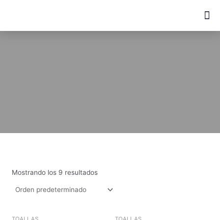
Ir
M
al
contenido
Mostrando los 9 resultados
TOALLAS
TOALLAS